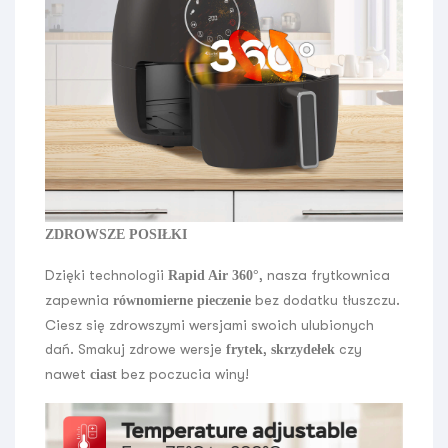
ZDROWSZE POSIŁKI
Dzięki technologii
, nasza frytkownica
Rapid Air 360°
zapewnia
bez dodatku tłuszczu.
równomierne pieczenie
Ciesz się zdrowszymi wersjami swoich ulubionych
dań. Smakuj zdrowe wersje
,
czy
frytek
skrzydełek
nawet
bez poczucia winy!
ciast