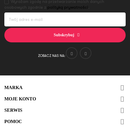
Wyrażam zgodę na przetwarzanie moich danych
osobowych zgodnie z
polityką prywatności
.
Subskrybuj
ZOBACZ NAS NA:

MARKA

MOJE KONTO

SERWIS

POMOC