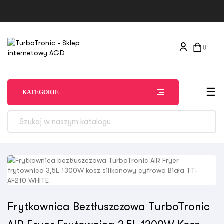
0
Tog
☰
KATEGORIE
Frytkownica Beztłuszczowa TurboTronic