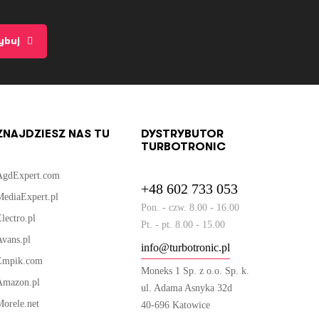
ybuj
ZNAJDZIESZ NAS TU
DYSTRYBUTOR
TURBOTRONIC
AgdExpert.com
+48 602 733 053
MediaExpert.pl
Pon. - czw. 8.00 - 16.00
lectro.pl
Pt. - pt. 8.00 - 15.00
Avans.pl
info@turbotronic.pl
Empik.com
Moneks 1 Sp. z o.o. Sp. k.
Amazon.pl
ul. Adama Asnyka 32d
Morele.net
40-696 Katowice