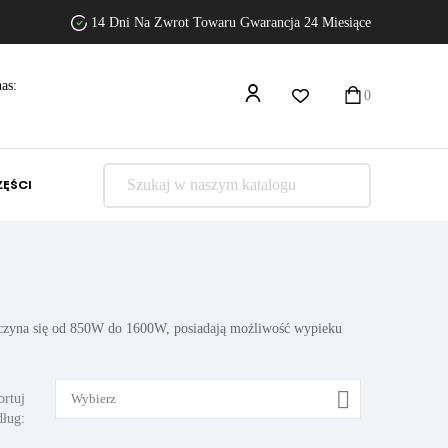
14 Dni Na Zwrot Towaru Gwarancja 24 Miesiące
as:
0
ZĘŚCI
aczyna się od 850W do 1600W, posiadają możliwość wypieku

ortuj
Wybierz
ług: