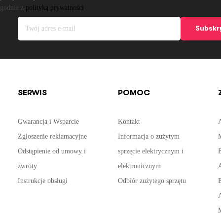
zgodnie z
polityką prywatności
.
Subskr
SERWIS
POMOC
Gwarancja i Wsparcie
Kontakt
Zgłoszenie reklamacyjne
Informacja o zużytym
Odstąpienie od umowy i
sprzęcie elektrycznym i
E
zwroty
elektronicznym
Instrukcje obsługi
Odbiór zużytego sprzętu