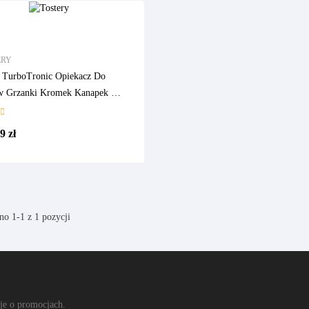
ERY
r TurboTronic Opiekacz Do
w Grzanki Kromek Kanapek 2
 850w 6 Poziomów Opiekania
wa Obudowa Srebrny
9 zł
no 1-1 z 1 pozycji
cje o promocjach.