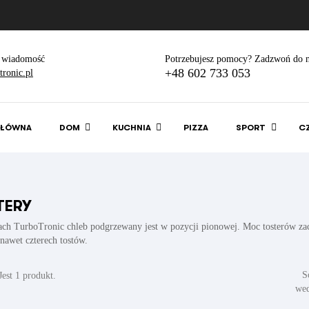
 wiadomość
Potrzebujesz pomocy? Zadzwoń do n
+48 602 733 053
ronic.pl
GŁÓWNA
DOM
KUCHNIA
PIZZA
SPORT
C
TERY
ach TurboTronic chleb podgrzewany jest w pozycji pionowej. Moc tosterów z
nawet czterech tostów.
S
Jest 1 produkt.
wed