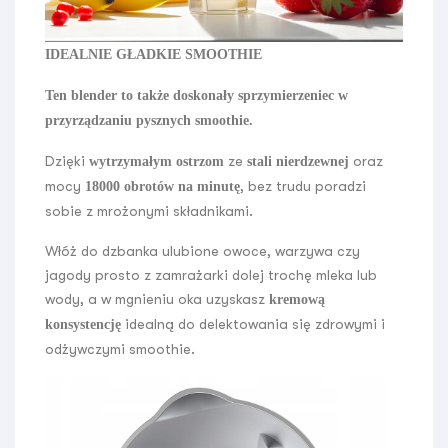
IDEALNIE GŁADKIE SMOOTHIE
Ten blender to także doskonały sprzymierzeniec w
przyrządzaniu pysznych smoothie.
Dzięki
ze
oraz
wytrzymałym ostrzom
stali nierdzewnej
mocy
, bez trudu poradzi
18000 obrotów na minutę
sobie z mrożonymi składnikami.
Włóż do dzbanka ulubione owoce, warzywa czy
jagody prosto z zamrażarki dolej trochę mleka lub
wody, a w mgnieniu oka uzyskasz
kremową
idealną do delektowania się zdrowymi i
konsystencję
odżywczymi smoothie.