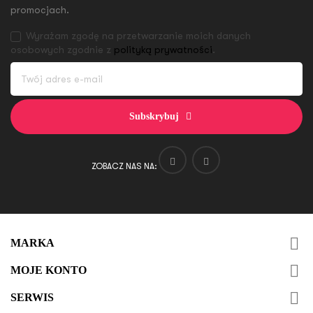
promocjach.
Wyrażam zgodę na przetwarzanie moich danych
osobowych zgodnie z
polityką prywatności
.
Subskrybuj
ZOBACZ NAS NA:

MARKA

MOJE KONTO

SERWIS