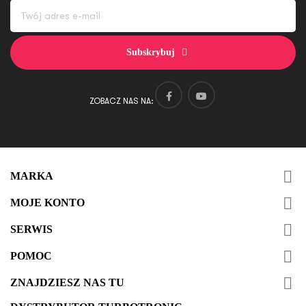
Subskrybuj
ZOBACZ NAS NA:

MARKA

MOJE KONTO

SERWIS

POMOC

ZNAJDZIESZ NAS TU