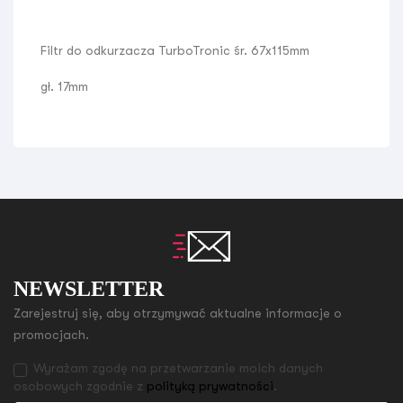
Filtr do odkurzacza TurboTronic śr. 67x115mm
gł. 17mm
NEWSLETTER
Zarejestruj się, aby otrzymywać aktualne informacje o
promocjach.
Wyrażam zgodę na przetwarzanie moich danych
osobowych zgodnie z
polityką prywatności
.