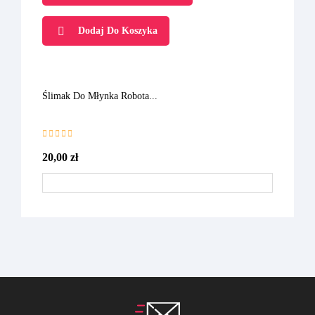
Dodaj Do Koszyka
Ślimak Do Młynka Robota...
20,00 zł