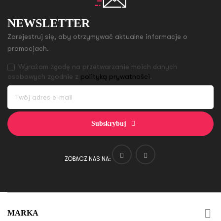
NEWSLETTER
Zarejestruj się, aby otrzymywać aktualne informacje o
promocjach.
Wyrażam zgodę na przetwarzanie moich danych
osobowych zgodnie z
polityką prywatności
.
Subskrybuj
ZOBACZ NAS NA:

MARKA