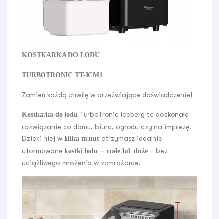
KOSTKARKA DO LODU
TURBOTRONIC TT-ICM1
Zamień każdą chwilę w orzeźwiające doświadczenie!
TurboTronic Iceberg to doskonałe
Kostkarka do lodu
rozwiązanie do domu, biura, ogrodu czy na imprezę.
Dzięki niej w
otrzymasz idealnie
kilka minut
uformowane
–
– bez
kostki lodu
małe lub duże
uciążliwego mrożenia w zamrażarce.