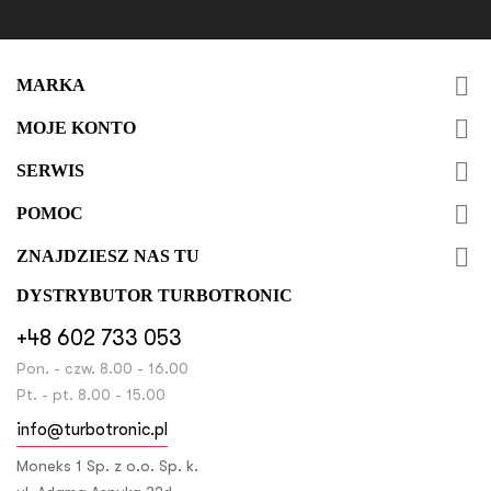

MARKA

MOJE KONTO

SERWIS

POMOC

ZNAJDZIESZ NAS TU
DYSTRYBUTOR TURBOTRONIC
+48 602 733 053
Pon. - czw. 8.00 - 16.00
Pt. - pt. 8.00 - 15.00
info@turbotronic.pl
Moneks 1 Sp. z o.o. Sp. k.