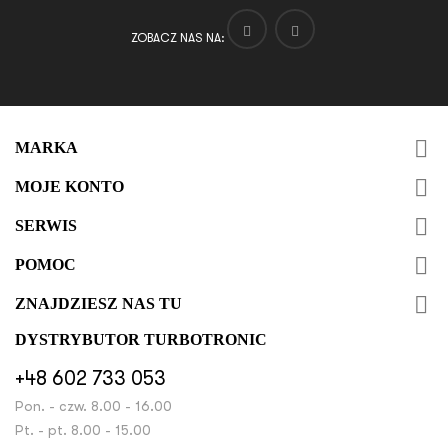
ZOBACZ NAS NA:

MARKA

MOJE KONTO

SERWIS

POMOC

ZNAJDZIESZ NAS TU
DYSTRYBUTOR TURBOTRONIC
+48 602 733 053
Pon. - czw. 8.00 - 16.00
Pt. - pt. 8.00 - 15.00