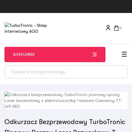
0
Tog
☰
KATEGORIE
Odkurzacz Bezprzewodowy TurboTronic