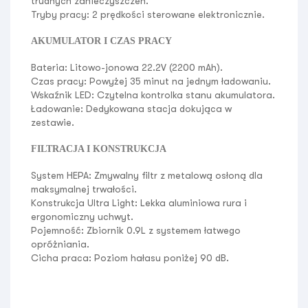
trudnych zanieczyszczeń.
Tryby pracy:
2 prędkości sterowane elektronicznie.
AKUMULATOR I CZAS PRACY
Bateria:
Litowo-jonowa 22.2V (2200 mAh).
Czas pracy:
Powyżej 35 minut na jednym ładowaniu.
Wskaźnik LED:
Czytelna kontrolka stanu akumulatora.
Ładowanie:
Dedykowana stacja dokująca w
zestawie.
FILTRACJA I KONSTRUKCJA
System HEPA:
Zmywalny filtr z metalową osłoną dla
maksymalnej trwałości.
Konstrukcja Ultra Light:
Lekka aluminiowa rura i
ergonomiczny uchwyt.
Pojemność:
Zbiornik 0.9L z systemem łatwego
opróżniania.
Cicha praca:
Poziom hałasu poniżej 90 dB.