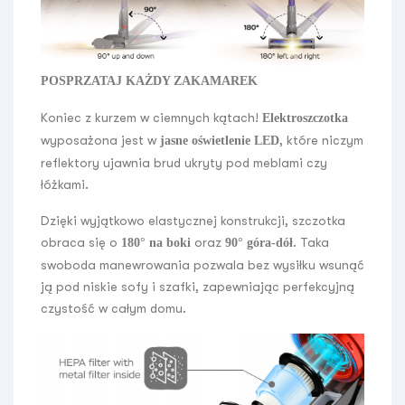
POSPRZATAJ KAŻDY ZAKAMAREK
Koniec z kurzem w ciemnych kątach!
Elektroszczotka
wyposażona jest w
, które niczym
jasne oświetlenie LED
reflektory ujawnia brud ukryty pod meblami czy
łóżkami.
Dzięki wyjątkowo elastycznej konstrukcji, szczotka
obraca się o
oraz
. Taka
180° na boki
90° góra-dół
swoboda manewrowania pozwala bez wysiłku wsunąć
ją pod niskie sofy i szafki, zapewniając perfekcyjną
czystość w całym domu.