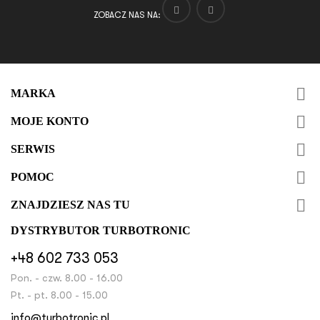
ZOBACZ NAS NA:

MARKA

MOJE KONTO

SERWIS

POMOC

ZNAJDZIESZ NAS TU
DYSTRYBUTOR TURBOTRONIC
+48 602 733 053
Pon. - czw. 8.00 - 16.00
Pt. - pt. 8.00 - 15.00
info@turbotronic.pl