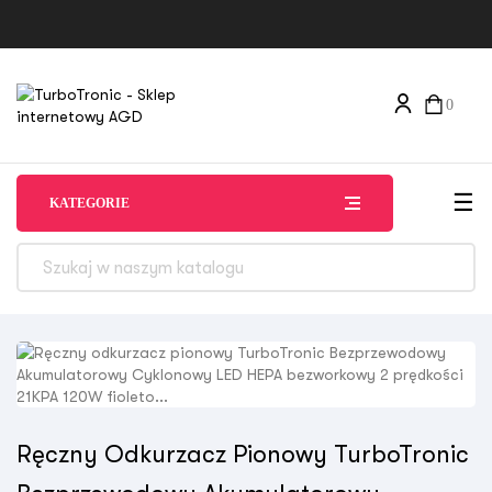
0
Tog
☰
KATEGORIE
Ręczny Odkurzacz Pionowy TurboTronic