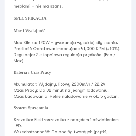
meblami – nie ma szans.
SPECYFIKACJA
Moc i Wydajność
Moc Silnika:
120W
– gwarancja wysokiej siły ssania.
Prędkość Obrotowa:
Imponujące
41,000 RPM
(±10%).
Regulacja:
2-stopniowa regulacja prędkości (Eco /
Max).
Bateria i Czas Pracy
Akumulator:
Wydajny, litowy
2200mAh / 22.2V
.
Czas Pracy:
Do
32 minut
na jednym ładowaniu.
Czas Ładowania:
Pełne naładowanie w ok. 5 godzin.
System Sprzątania
Szczotka:
Elektroszczotka z napędem i
oświetleniem
LED
.
Wszechstronność:
Do podłóg twardych (płytki,