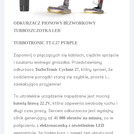
ODKURZACZ PIONOWY BEZWORKOWY
TURBOSZCZOTKA LED
TURBOTRONIC TT-C27 PURPLE
Zapomnij o plączących się kablach, ciężkim sprzęcie
i szukaniu wolnego gniazdka. Przedstawiamy
odkurzacz
, który sprawi, że
TurboTronic Cyclone 27
codzienne porządki staną się szybkie, proste i...
zaskakująco przyjemne!
To ultralekkie urządzenie napędzane jest mocną
, która zapewnia swobodę ruchu i
baterią litową 22.2V
długi czas pracy. Sercem odkurzacza jest wydajny
silnik generujący aż
, co w
41 000 obrotów na minutę
połączeniu z
elektroszczotką z oświetleniem LED
gwarantuje, że żaden kurz – nawet ten ukryty pod