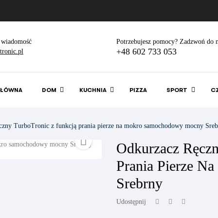
 wiadomość
Potrzebujesz pomocy? Zadzwoń do n
+48 602 733 053
ronic.pl
GŁÓWNA
DOM
KUCHNIA
PIZZA
SPORT
C
czny TurboTronic z funkcją prania pierze na mokro samochodowy mocny Sre

Odkurzacz Ręczn
Prania Pierze 
Srebrny
Udostępnij