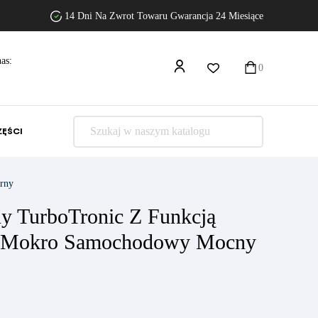
14 Dni Na Zwrot Towaru Gwarancja 24 Miesiące
as:
0
ZĘŚCI
brny
y TurboTronic Z Funkcją
Na Mokro Samochodowy Mocny