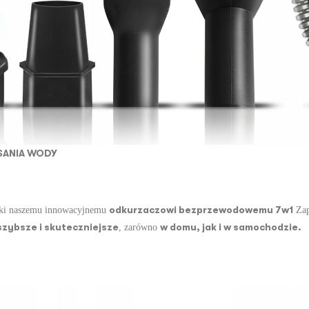
SANIA WODY
odkurzaczowi bezprzewodowemu
7w1
ięki naszemu innowacyjnemu
Zap
szybsze i skuteczniejsze
w domu, jak i w samochodzie.
, zarówno