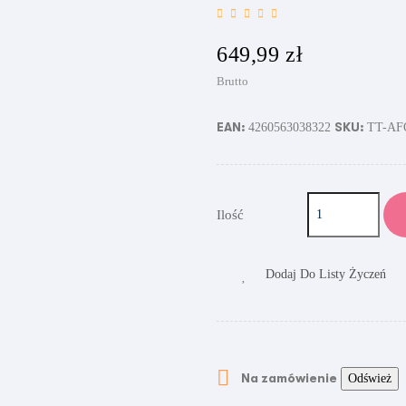
649,99 zł
Brutto
EAN:
SKU:
4260563038322
TT-AF
Ilość
Dodaj Do Listy Życzeń

Na zamówienie