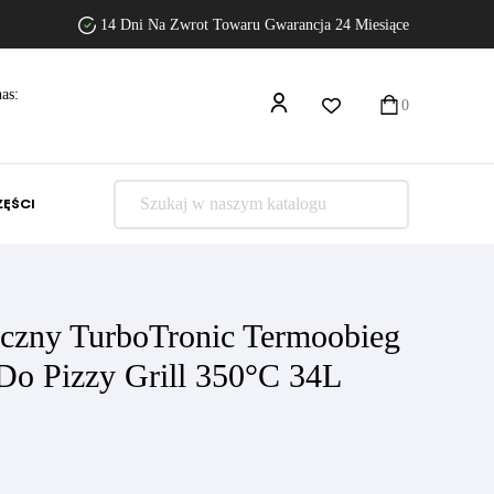
14 Dni Na Zwrot Towaru Gwarancja 24 Miesiące
as:
0
ZĘŚCI
yczny TurboTronic Termoobieg
Do Pizzy Grill 350°c 34L