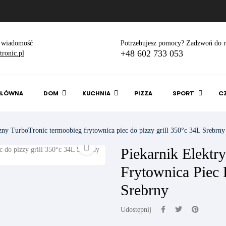
 wiadomość
Potrzebujesz pomocy? Zadzwoń do n
+48 602 733 053
ronic.pl
GŁÓWNA
DOM
KUCHNIA
PIZZA
SPORT
C
czny TurboTronic termoobieg frytownica piec do pizzy grill 350°c 34L Srebrny

Piekarnik Elektr
Frytownica Piec 
Srebrny
Udostępnij