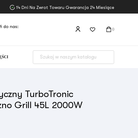
14 Dni Na Zwrot Towaru Gwarancja 24 Miesiące
ń do nas:
0
ĘŚCI
ryczny TurboTronic
no Grill 45L 2000W