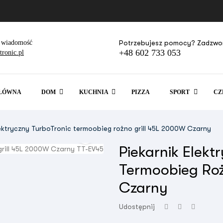
 wiadomość
Potrzebujesz pomocy? Zadzwo
+48 602 733 053
ronic.pl
GŁÓWNA
DOM
KUCHNIA
PIZZA
SPORT
CZ
lektryczny TurboTronic termoobieg rożno grill 45L 2000W Czarny

Piekarnik Elekt
Termoobieg Roż
Czarny
Udostępnij