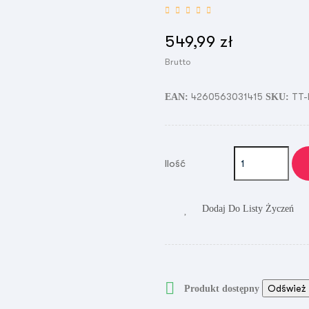
549,99 zł
Brutto
4260563031415
TT-
EAN:
SKU:
Ilość
Dodaj Do Listy Życzeń

Produkt dostępny